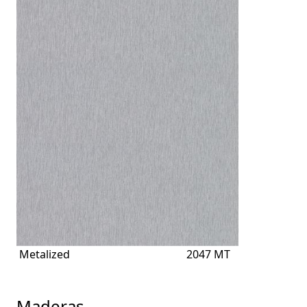
Metalized
2047 MT
Maderas