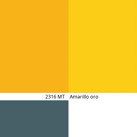
2316 MT
Amarillo oro