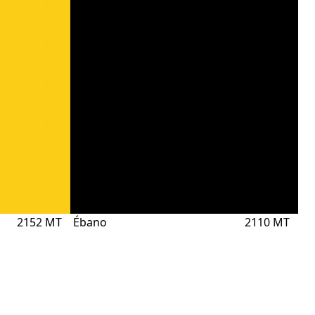
2152 MT
Ébano
2110 MT