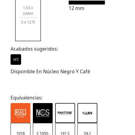
1,53 x
12 mm
3,66m
5 x 12 ft
Acabados sugeridos:
MT
Disponible En Núcleo Negro Y Café
Equivalencias:
1018
S 1050-
141 C
54.1