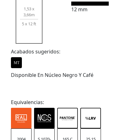
1,53 x
12 mm
3,66m
5 x 12 ft
Acabados sugeridos:
MT
Disponible En Núcleo Negro Y Café
Equivalencias:
2004
S 1070-
165 C
25.15